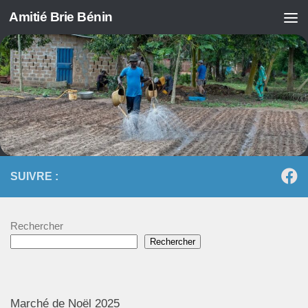
Amitié Brie Bénin
Skip to content
SUIVRE :
Rechercher
Rechercher
Marché de Noël 2025