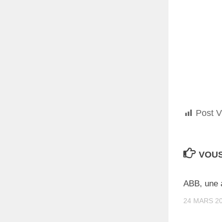
Post V
VOUS
ABB, une a
24 MARS 2