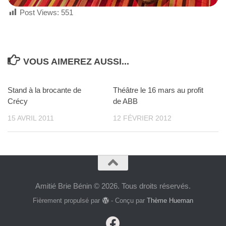
Post Views:
551
VOUS AIMEREZ AUSSI...
Stand à la brocante de
Théâtre le 16 mars au profit
Crécy
de ABB
15 AVRIL 2011
12 FÉVRIER 2012
Amitié Brie Bénin © 2026. Tous droits réservés.
Fièrement propulsé par
- Conçu par
Thème Hueman