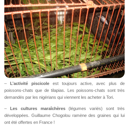
–
L’activité piscicole
est toujours active, avec plus de
poissons-chats que de tilapias. Les poissons-chats sont très
demandés par les nigérians qui viennent les acheter à Tori.
–
Les cultures maraîchères
(légumes variés) sont très
développées. Guillaume Chogolou ramène des graines qui lui
ont été offertes en France !