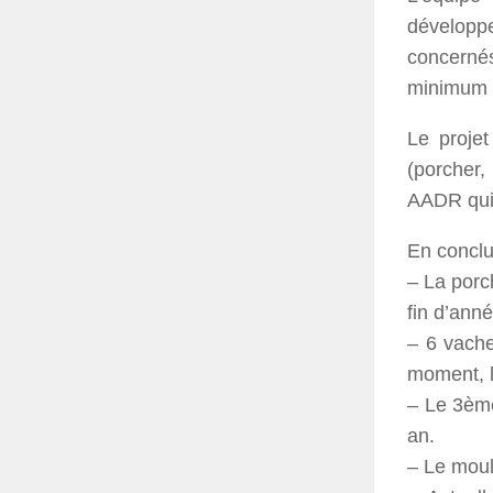
développe
concernés
minimum de
Le projet
(porcher,
AADR qui 
En conclu
– La porc
fin d’anné
– 6 vache
moment, l
– Le 3ème
an.
– Le moul