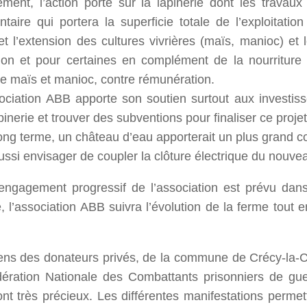
ement, l’action porte sur la lapinerie dont les travaux
taire qui portera la superficie totale de l’exploitation
 et l’extension des cultures vivrières (maïs, manioc) et
ation et pour certaines en complément de la nourriture 
de maïs et manioc, contre rémunération.
sociation ABB apporte son soutien surtout aux investiss
pinerie et trouver des subventions pour finaliser ce projet
ong terme, un château d’eau apporterait un plus grand con
aussi envisager de coupler la clôture électrique du nou
engagement progressif de l’association est prévu dans
 l’association ABB suivra l’évolution de la ferme tout 
ens des donateurs privés, de la commune de Crécy-la-Cha
ération Nationale des Combattants prisonniers de guer
nt très précieux. Les différentes manifestations permet