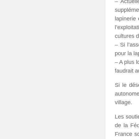
– Actuell
supplémen
lapinerie
l’exploit
cultures 
– Si l’as
pour la la
– A plus l
faudrait 
Si le dés
autonome,
village.
Les souti
de la Féd
France so