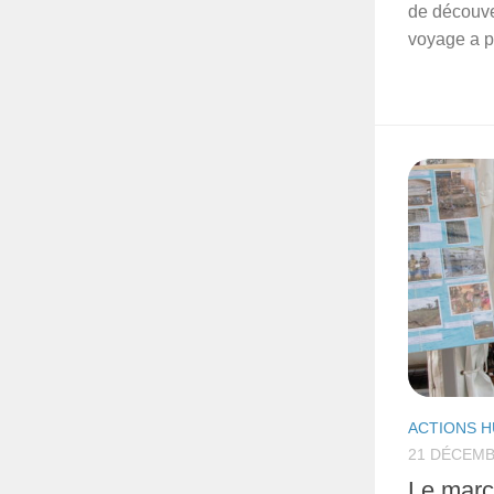
de découve
voyage a pe
ACTIONS H
21 DÉCEMB
Le marc