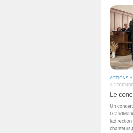
ACTIONS H
2 DÉCEMBR
Le conc
Un concert
GrandMorin 
ladirectio
chanteurs,