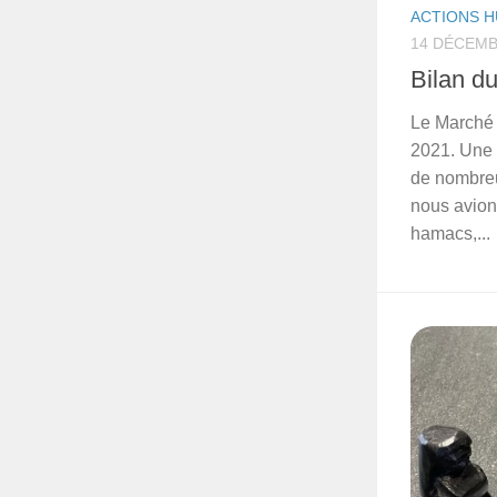
ACTIONS H
14 DÉCEMB
Bilan d
Le Marché 
2021. Une t
de nombreu
nous avion
hamacs,...