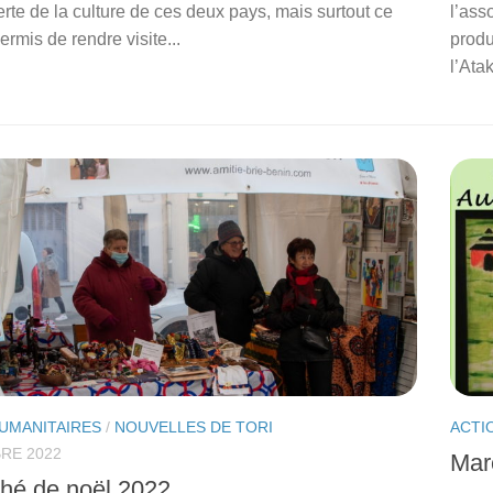
rte de la culture de ces deux pays, mais surtout ce
l’ass
rmis de rendre visite...
produ
l’Atak
UMANITAIRES
/
NOUVELLES DE TORI
ACTI
RE 2022
Mar
hé de noël 2022