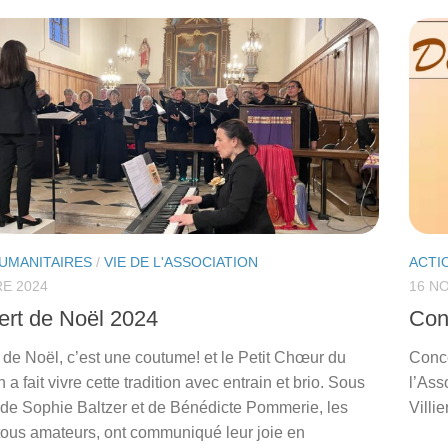
UMANITAIRES
/
VIE DE L'ASSOCIATION
ACTI
E 2024
16 N
ert de Noël 2024
Con
 de Noël, c’est une coutume! et le Petit Chœur du
Conce
a fait vivre cette tradition avec entrain et brio. Sous
l’Ass
n de Sophie Baltzer et de Bénédicte Pommerie, les
Villi
tous amateurs, ont communiqué leur joie en