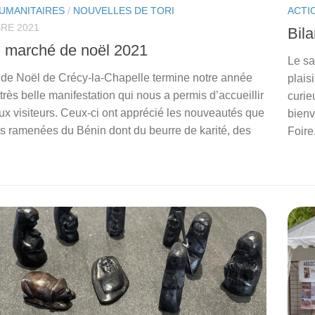
UMANITAIRES
/
NOUVELLES DE TORI
ACTI
RE 2021
Bila
u marché de noël 2021
Le sa
de Noël de Crécy-la-Chapelle termine notre année
plais
rès belle manifestation qui nous a permis d’accueillir
curie
x visiteurs. Ceux-ci ont apprécié les nouveautés que
bienv
s ramenées du Bénin dont du beurre de karité, des
Foire.