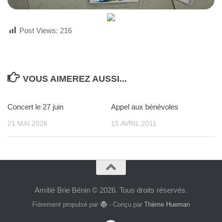
Post Views:
216
VOUS AIMEREZ AUSSI...
Concert le 27 juin
Appel aux bénévoles
21 MAI 2026
15 AVRIL 2011
Amitié Brie Bénin © 2026. Tous droits réservés.
Fièrement propulsé par
- Conçu par
Thème Hueman