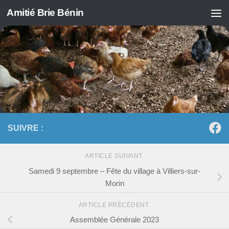
Amitié Brie Bénin
Skip to content
SUIVRE :
ARTICLE SUIVANT
Samedi 9 septembre – Fête du village à Villiers-sur-
Morin
ARTICLE PRÉCÉDENT
Assemblée Générale 2023