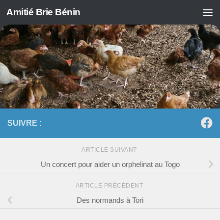
Amitié Brie Bénin
Skip to content
SUIVRE :
ARTICLE SUIVANT
Un concert pour aider un orphelinat au Togo
ARTICLE PRÉCÉDENT
Des normands à Tori