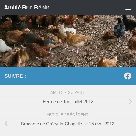
Amitié Brie Bénin
Skip to content
SUIVRE :
ARTICLE SUIVANT
Ferme de Tori, juillet 2012
ARTICLE PRÉCÉDENT
Brocante de Crécy-la-Chapelle, le 15 avril 2012.