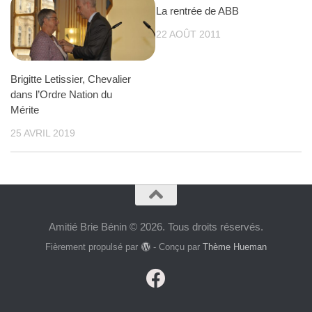
La rentrée de ABB
22 AOÛT 2011
Brigitte Letissier, Chevalier
dans l’Ordre Nation du
Mérite
25 AVRIL 2019
Amitié Brie Bénin © 2026. Tous droits réservés.
Fièrement propulsé par
- Conçu par
Thème Hueman